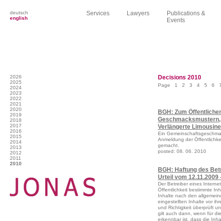
deutsch
Services
Lawyers
Publications &
english
Events
2026
Decisions 2010
2025
Page
1
2
3
4
5
6
2024
2023
2022
2021
2020
BGH: Zum Öffentliche
2019
Geschmacksmustern, U
2018
2017
Verlängerte Limousin
2016
Ein Gemeinschaftsgeschmac
2015
Anmeldung der Öffentlichkei
2014
gemacht.
2013
posted: 08. 06. 2010
2012
2011
2010
BGH: Haftung des Betr
Urteil vom 12.11.2009
Der Betreiber eines Internetp
Öffentlichkeit bestimmte Inh
Inhalte nach den allgemeine
eingestellten Inhalte vor ihr
und Richtigkeit überprüft u
gilt auch dann, wenn für di
erkennbar ist, dass die Inha