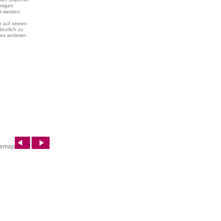
amigen
t werden,
 auf seinen
eutlich zu
 des anderen
temap