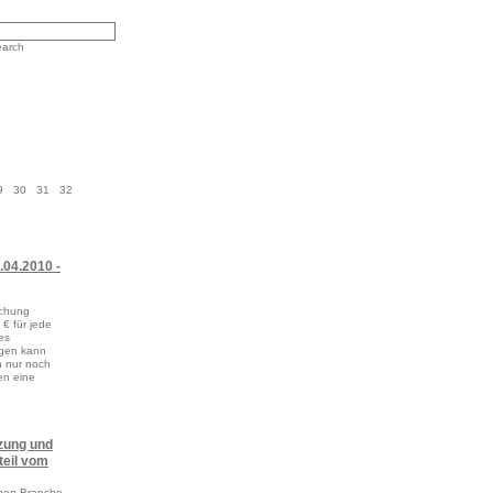
arch
9
30
31
32
.04.2010 -
uchung
€ für jede
es
ngen kann
h nur noch
en eine
nzung und
teil vom
lben Branche,