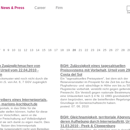
News & Press
Career
Firm
Se
7
8
9
10
11
12
13
14
15
16
17
18
19
20
21
22
23
24
25
26
27
28
2
n Zugänglichmachen von
BGH: Zulässigkeit eines tagesaktuellen
rteil vom 22.04.2010 -
Preissystems mit Vorbehalt, Urteil vom 29
en
Costa del Sol
ksmuster wird noch nicht durch die
Ein "tagesaktuelles Preissystem", bei dem sich der
t i.S. von Art. 6, 7 GGV zugänglich
Reiseveranstalter im Prospekt für die Zeit bis zur B
Flughafenzu- und -abschläge in Höhe von bis zu 50 
Flugstrecke vorbehält, verstößt nicht gegen geltend
Preisrecht. Ein Verstoß gegen nationale Bestimmu
eine Unlauterkeit nach § 4 Nr. 11 UWG grundsätzlic
eibers eines Internetportals,
dann begründen, wenn die betreffenden Regelung
Grundlage im Gemeinschaftsrecht haben.
 - marions-kochbuch.de
posted: 07. 06. 2010
ortals, in das Dritte für die
alte stellen können, haftet für diese
n Vorschriften, wenn er die
BGH: Gleichnamigkeit, territoriale Abgre
er Freischaltung auf Vollständigkeit
deren Aufhebung durch Internetauftritt, Ur
nd sie sich damit zu eigen macht. Dies
e Nutzer des Internetportals
31.03.2010 - Peek & Cloppenburg
lte (ursprünglich) nicht vom Betreiber,
Die Gleichgewichtslage, die zwischen zwei in derse