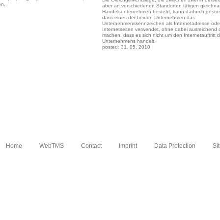
en.
aber an verschiedenen Standorten tätigen gleichn
Handelsunternehmen besteht, kann dadurch gestör
dass eines der beiden Unternehmen das
Unternehmenskennzeichen als Internetadresse oder
Internetseiten verwendet, ohne dabei ausreichend d
machen, dass es sich nicht um den Internetauftritt
Unternehmens handelt.
posted: 31. 05. 2010
Home
WebTMS
Contact
Imprint
Data Protection
Si