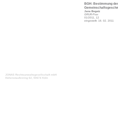
BGH: Bestimmung des
Gemeinschaftsgeschm
Jana Bogatz
GRUR-Prax
01/2011, 12
eingestellt: 16. 02. 2011
JONAS Rechtsanwaltsgesellschaft mbH
Hohenstaufenring 62, 50674 Köln