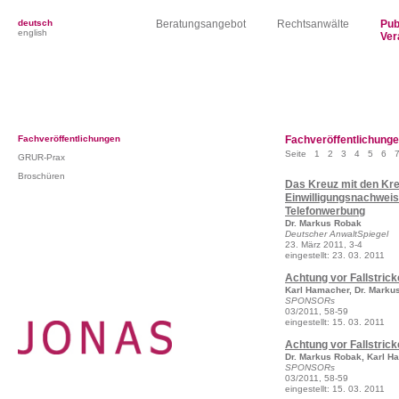
deutsch
Beratungsangebot
Rechtsanwälte
Pub
english
Ver
Fachveröffentlichungen
Fachveröffentlichung
Seite
1
2
3
4
5
6
GRUR-Prax
Broschüren
Das Kreuz mit den Kr
Einwilligungsnachweis
Telefonwerbung
Dr. Markus Robak
Deutscher AnwaltSpiegel
23. März 2011, 3-4
eingestellt: 23. 03. 2011
Achtung vor Fallstrick
Karl Hamacher, Dr. Marku
SPONSORs
03/2011, 58-59
eingestellt: 15. 03. 2011
Achtung vor Fallstrick
Dr. Markus Robak, Karl H
SPONSORs
03/2011, 58-59
eingestellt: 15. 03. 2011