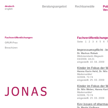
deutsch
Beratungsangebot
Rechtsanwälte
Pub
english
Ver
Fachveröffentlichungen
Fachveröffentlichung
Seite
1
2
3
4
5
6
GRUR-Prax
Broschüren
Impressumspflicht - 
Dr. Markus Robak
Webstandards Magazin
03/2009, 18-21
eingestellt: 10. 04. 2009
Kinder im Fokus der 
Hanna Karin Held, Dr. Nil
Markenartikel
3/2009, 72-74
eingestellt: 25. 03. 2009
Kinder im Fokus der 
Dr. Nils Weber, Hanna Kar
Markenartikel
3/2009, 72-74
eingestellt: 15. 03. 2009
Key issues of pharma
Dr. Martin Viefhues