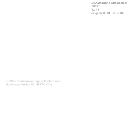
IAM Magazine Supplement "IP
2009"
41-44
eingestellt: 10. 03. 2009
JONAS Rechtsanwaltsgesellschaft mbH
Hohenstaufenring 62, 50674 Köln