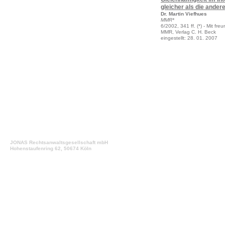
gleicher als die ander
Dr. Martin Viefhues
MMR*
6/2002, 341 ff. (*) - Mit f
MMR, Verlag C. H. Beck
eingestellt: 28. 01. 2007
JONAS Rechtsanwaltsgesellschaft mbH
Hohenstaufenring 62, 50674 Köln