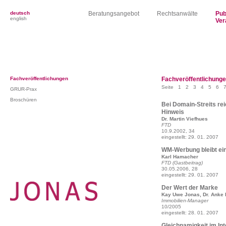
deutsch
Beratungsangebot
Rechtsanwälte
Pub
english
Ver
Fachveröffentlichungen
Fachveröffentlichung
Seite
1
2
3
4
5
6
GRUR-Prax
Broschüren
Bei Domain-Streits rei
Hinweis
Dr. Martin Viefhues
FTD
10.9.2002, 34
eingestellt: 29. 01. 2007
WM-Werbung bleibt ein
Karl Hamacher
FTD (Gastbeitrag)
30.05.2006, 28
eingestellt: 29. 01. 2007
Der Wert der Marke
Kay Uwe Jonas, Dr. Anke 
Immobilien-Manager
10/2005
eingestellt: 28. 01. 2007
Gleichnamigkeit im Int