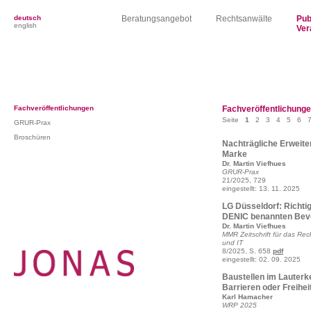
deutsch
Beratungsangebot
Rechtsanwälte
Pub
english
Ver
Fachveröffentlichungen
Fachveröffentlichung
Seite
1
2
3
4
5
6
GRUR-Prax
Broschüren
Nachträgliche Erweite
Marke
Dr. Martin Viefhues
GRUR-Prax
21/2025, 729
eingestellt: 13. 11. 2025
LG Düsseldorf: Richti
DENIC benannten Bevo
Dr. Martin Viefhues
MMR Zeitschrift für das Rech
und IT
8/2025, S. 658
pdf
eingestellt: 02. 09. 2025
Baustellen im Lauterk
Barrieren oder Freihei
Karl Hamacher
WRP 2025