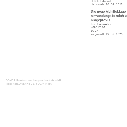
Heft 3, Editorial
eingestellt: 19. 02. 2025
Die neue Abhilfeklage
Anwendungsbereich un
Klagepraxis
Karl Hamacher
WRP 2024
19-24
eingestellt: 19. 02. 2025
JONAS Rechtsanwaltsgesellschaft mbH
Hohenstaufenring 62, 50674 Köln