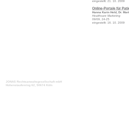
eingestellt: 21. 10. 2009
Online-Portale für Pat
Hanna Karin Held, Dr. Mar
Healthcare Marketing
09/09, 24-25
eingestellt: 16. 10. 2009
JONAS Rechtsanwaltsgesellschaft mbH
Hohenstaufenring 62, 50674 Köln