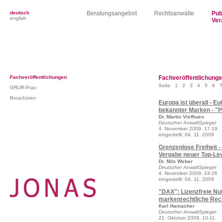
deutsch
Beratungsangebot
Rechtsanwälte
Pub
english
Ver
Fachveröffentlichungen
Fachveröffentlichung
Seite
1
2
3
4
5
6
GRUR-Prax
Broschüren
Europa ist überall - 
bekannter Marken - "
Dr. Martin Viefhues
Deutscher AnwaltSpiegel
4. November 2009, 17-19
eingestellt: 04. 11. 2009
Grenzenlose Freiheit 
Vergabe neuer Top-Le
Dr. Nils Weber
Deutscher AnwaltSpiegel
4. November 2009, 24-26
eingestellt: 04. 11. 2009
"DAX": Lizenzfreie Nu
markenrechtliche Rec
Karl Hamacher
Deutscher AnwaltSpiegel
21. Oktober 2009, 10-11